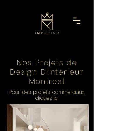
Nos Projets de
Design D'intérieur
Montreal
Pour des projets commerciaux,
cliquez
ici