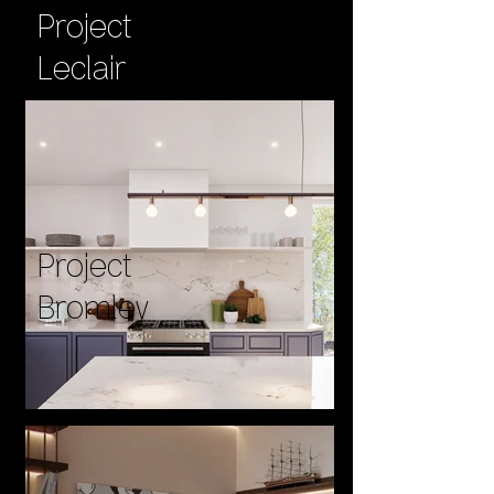
Project
Leclair
Project
Bromley