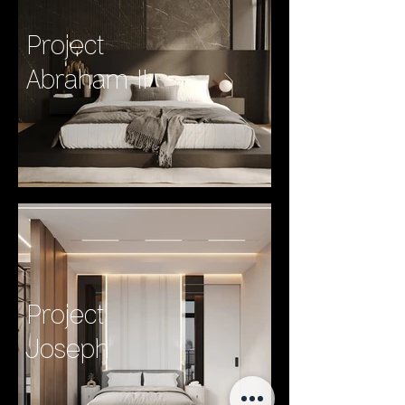
Project
Abraham II
Project
Joseph