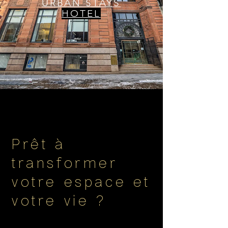
URBAN STAYS
HOTEL
Prêt à
transformer
votre espace et
votre vie ?