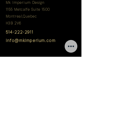
Mk Imperium Design
1155 Metcalfe Suite 1500
Montreal,Quebec
H3B 2V6
514-222-2911
info@mkimperium.com
Si vous croyez, comme
nous, que votre espace
devrait inspirer votre
meilleure vie, entamons
une conversation.
Nom
Telephone